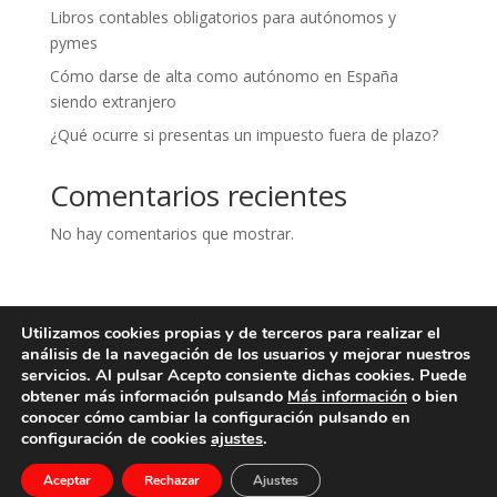
Libros contables obligatorios para autónomos y
pymes
Cómo darse de alta como autónomo en España
siendo extranjero
¿Qué ocurre si presentas un impuesto fuera de plazo?
Comentarios recientes
No hay comentarios que mostrar.
Utilizamos cookies propias y de terceros para realizar el
Aviso legal
Política de privacidad
análisis de la navegación de los usuarios y mejorar nuestros
Política de cookies
Contacto
servicios. Al pulsar Acepto consiente dichas cookies. Puede
obtener más información pulsando
o bien
Más información
conocer cómo cambiar la configuración pulsando en
configuración de cookies
ajustes
.
Serra Piera Asesores - Todos los derechos reservados
Aceptar
Rechazar
Ajustes
| Diseñado por
Web & SEO Design