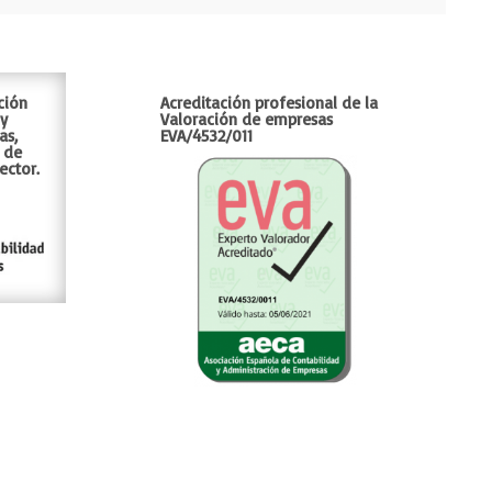
ción
Acreditación profesional de la
 y
Valoración de empresas
as,
EVA/4532/011
 de
ector.