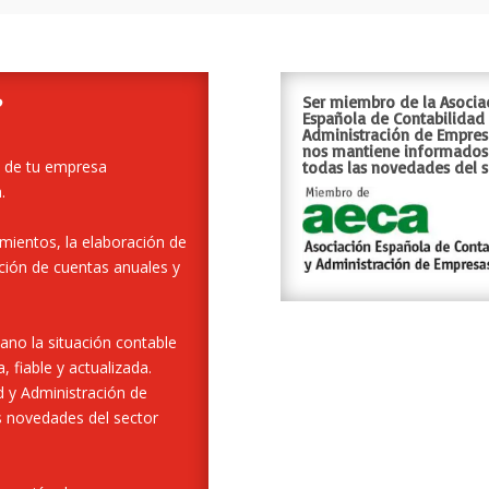
?
Ser miembro de la Asocia
Española de Contabilidad
Administración de Empres
nos mantiene informados
d de tu empresa
todas las novedades del s
.
mientos, la elaboración de
ación de cuentas anuales y
no la situación contable
 fiable y actualizada.
d y Administración de
 novedades del sector