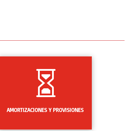

Análisis y gestión de la depreciación
permanente debido a tiempo y al uso
inevitables desde la adquisición de un valor,
así como el análisis y gestión de las
depreciaciones ocasionales debidas a
AMORTIZACIONES Y PROVISIONES
acontecimientos inciertos.