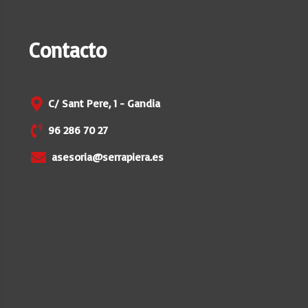
Contacto

C/ Sant Pere, 1 - Gandia

96 286 70 27

asesoria@serrapiera.es