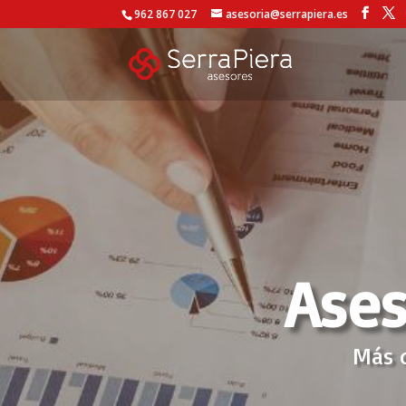
962 867 027
asesoria@serrapiera.es
Ases
Más 