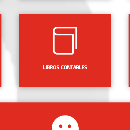

Legalización ante la administración pública
de los libros contables anuales de su
empresa, documentos que permiten al
contribuyente llevar un registro contable de
la empresa y respaldar su actividad ante la
LIBROS CONTABLES
administración.

¡Podemos ayudarte!