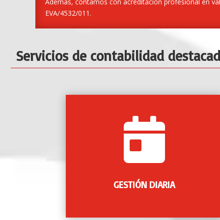
Además, contamos con acreditación profesional en va
EVA/4532/011.
Servicios de contabilidad destaca

Elaboración de todos los asientos contables
aplicables a su actividad del día a día, así
como la apertura y cierre del ejercicio
contable anual.
GESTIÓN DIARIA