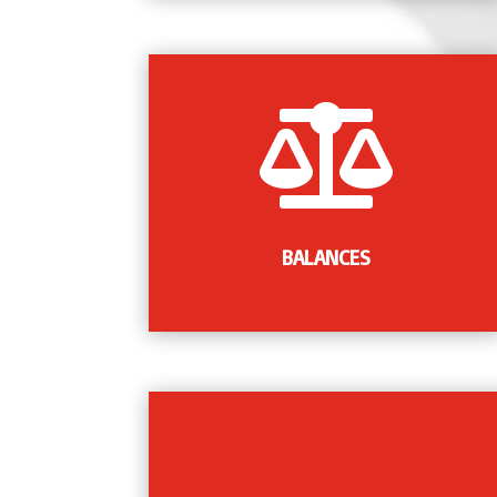

Elaboración de todos los balances tanto de
Situación, Sumas y Saldos como de Cuenta
de Pérdidas y Ganancias. Confección de los
Informes Contables y ayuda a la
interpretación de los mismos, y para
BALANCES
presentación a entidades financieras.