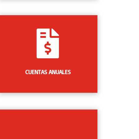

Elaboración y Deposito de las Cuentas
Anuales en el Registro Mercantil de la
provincia donde tenga la sede social su
empresa.
CUENTAS ANUALES