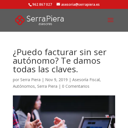
962 867 027
asesoria@serrapiera.es
¿Puedo facturar sin ser
autónomo? Te damos
todas las claves.
por
Serra Piera
|
Nov 9, 2019
|
Asesoría Fiscal
,
Autónomos
,
Serra Piera
|
0 Comentarios