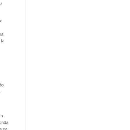
la
o.
ial
 la
ndo
s
en
ronda
ía de