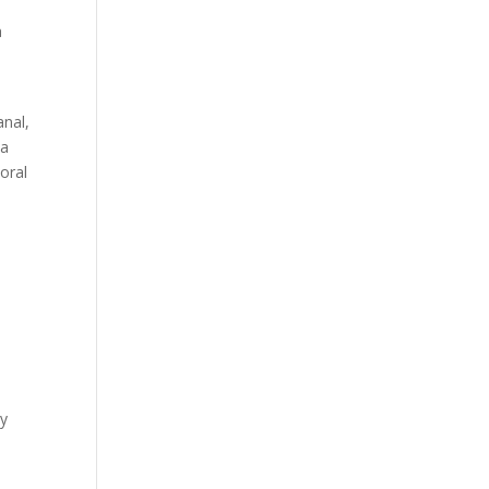
a
anal,
la
oral
 y