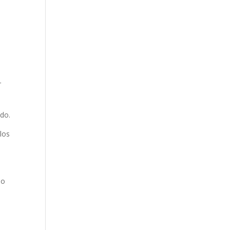
r
ido.
los
mo