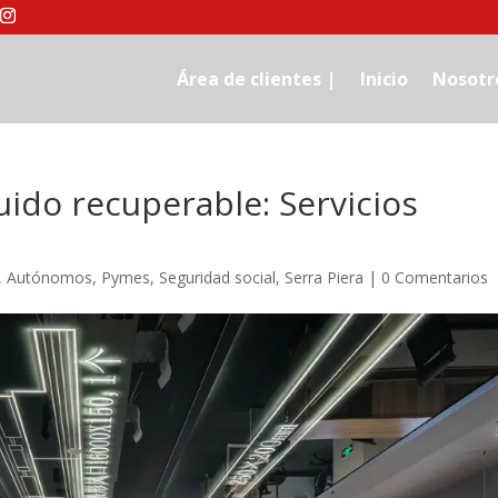
Área de clientes |
Inicio
Nosotr
ido recuperable: Servicios
,
Autónomos
,
Pymes
,
Seguridad social
,
Serra Piera
|
0 Comentarios