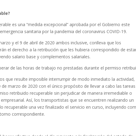
able?
perable es una “medida excepcional” aprobada por el Gobierno este
 emergencia sanitaria por la pandemia del coronavirus COVID-19.
marzo y el 9 de abril de 2020 ambos inclusive, conlleva que los
rán el derecho a la retribución que les hubiera correspondido de esta
uyendo salario base y complementos salariales.
erar de las horas de trabajo no prestadas durante el permiso retribu
s que resulte imposible interrumpir de modo inmediato la actividad, 
0 de marzo de 2020 con el único propósito de llevar a cabo las tareas
miso retribuido recuperable sin perjudicar de manera irremediable o
empresarial. Así, los transportistas que se encuentren realizando un
uido recuperable una vez finalizado el servicio en curso, incluyendo co
retorno correspondiente.