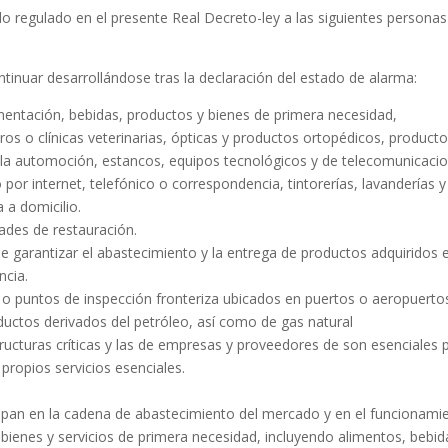
do regulado en el presente Real Decreto-ley a las siguientes personas
tinuar desarrollándose tras la declaración del estado de alarma:
imentación, bebidas, productos y bienes de primera necesidad,
ros o clínicas veterinarias, ópticas y productos ortopédicos, product
a la automoción, estancos, equipos tecnológicos y de telecomunicaci
r internet, telefónico o correspondencia, tintorerías, lavanderías y
a a domicilio.
dades de restauración.
e garantizar el abastecimiento y la entrega de productos adquiridos e
ncia.
a o puntos de inspección fronteriza ubicados en puertos o aeropuerto
oductos derivados del petróleo, así como de gas natural
structuras críticas y las de empresas y proveedores de son esenciales 
propios servicios esenciales.
cipan en la cadena de abastecimiento del mercado y en el funcionami
 bienes y servicios de primera necesidad, incluyendo alimentos, bebid