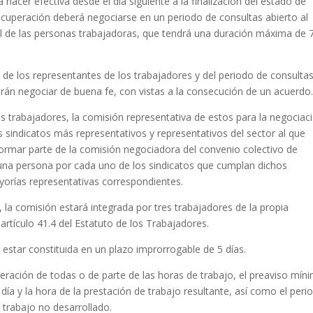
hacer efectiva desde el día siguiente a la finalización del estado de
ecuperación deberá negociarse en un periodo de consultas abierto al
al de las personas trabajadoras, que tendrá una duración máxima de 
e los representantes de los trabajadores y del periodo de consultas
erán negociar de buena fe, con vistas a la consecución de un acuerdo
os trabajadores, la comisión representativa de estos para la negociac
s sindicatos más representativos y representativos del sector al que
ormar parte de la comisión negociadora del convenio colectivo de
una persona por cada uno de los sindicatos que cumplan dichos
yorías representativas correspondientes.
la comisión estará integrada por tres trabajadores de la propia
rtículo 41.4 del Estatuto de los Trabajadores.
estar constituida en un plazo improrrogable de 5 días.
peración de todas o de parte de las horas de trabajo, el preaviso mín
ía y la hora de la prestación de trabajo resultante, así como el peri
 trabajo no desarrollado.