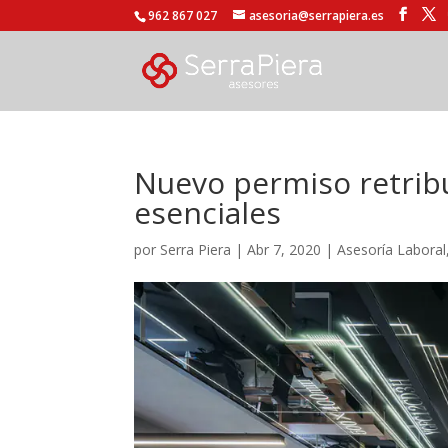
962 867 027
asesoria@serrapiera.es
Nuevo permiso retribu
esenciales
por
Serra Piera
|
Abr 7, 2020
|
Asesoría Laboral