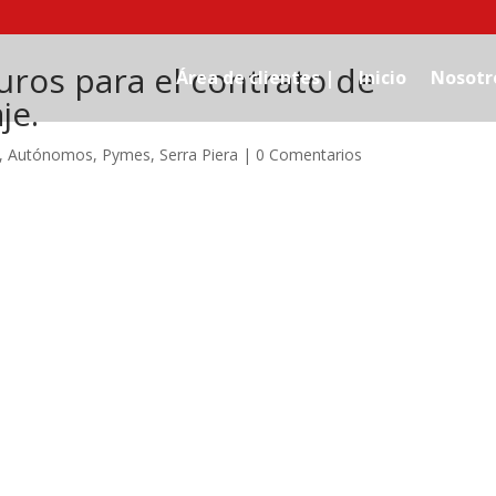
ros para el contrato de
Área de clientes |
Inicio
Nosotr
je.
,
Autónomos
,
Pymes
,
Serra Piera
|
0 Comentarios