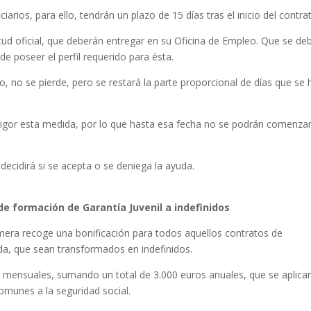
iarios, para ello, tendrán un plazo de 15 días tras el inicio del contra
itud oficial, que deberán entregar en su Oficina de Empleo. Que se de
e poseer el perfil requerido para ésta.
o, no se pierde, pero se restará la parte proporcional de días que se
vigor esta medida, por lo que hasta esa fecha no se podrán comenzar
ecidirá si se acepta o se deniega la ayuda.
e formación de Garantía Juvenil a indefinidos
imera recoge una bonificación para todos aquellos contratos de
uda, que sean transformados en indefinidos.
s mensuales, sumando un total de 3.000 euros anuales, que se aplica
omunes a la seguridad social.