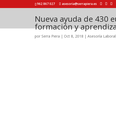
962 867 027
asesoria@serrapiera.es
Nueva ayuda de 430 eu
formación y aprendiza
por
Serra Piera
|
Oct 8, 2018
|
Asesoría Laboral