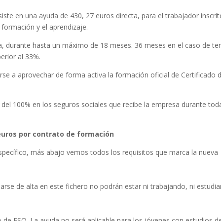
 en una ayuda de 430, 27 euros directa, para el trabajador inscrit
 formación y el aprendizaje.
ta, durante hasta un máximo de 18 meses. 36 meses en el caso de te
erior al 33%.
e a aprovechar de forma activa la formación oficial de Certificado 
 del 100% en los seguros sociales que recibe la empresa durante toda
euros por contrato de formación
específico, más abajo vemos todos los requisitos que marca la nueva
darse de alta en este fichero no podrán estar ni trabajando, ni estudi
de ESO. La ayuda no será aplicable para los jóvenes con estudios d