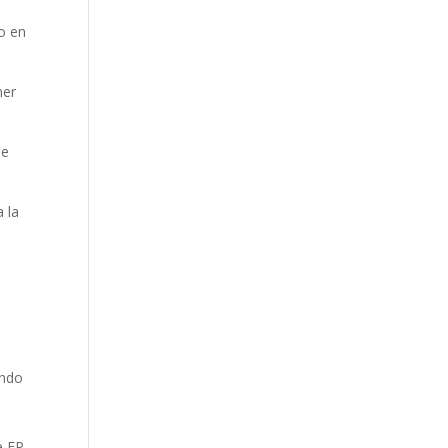
o en
ner
de
 la
ando
e FP,