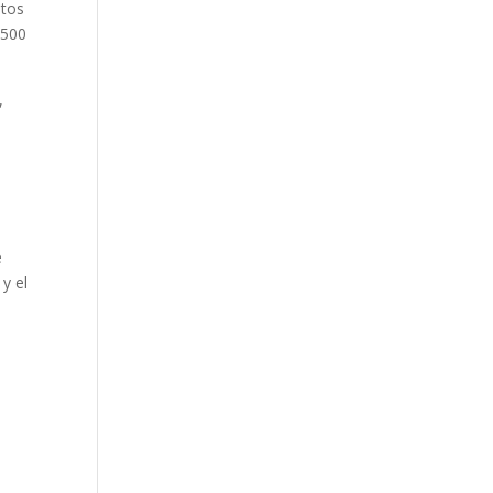
atos
.500
,
e
y el