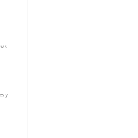
rías
es y