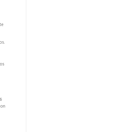
te
os.
tos
 6
con