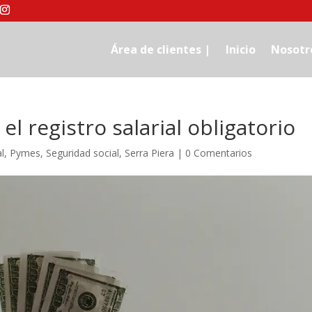
Área de clientes |
Inicio
Nosotr
el registro salarial obligatorio
l
,
Pymes
,
Seguridad social
,
Serra Piera
|
0 Comentarios