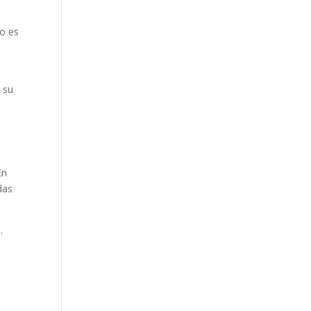
xo es
e su
En
das
.