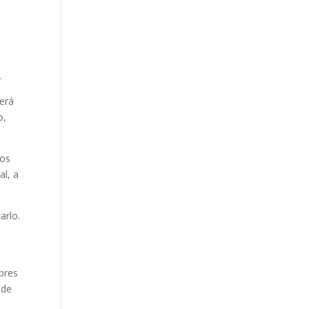
.
berá
o,
dos
al, a
arlo.
bres
 de