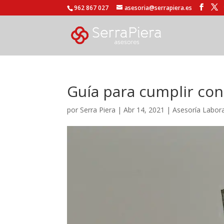
962 867 027
asesoria@serrapiera.es
Guía para cumplir con 
por
Serra Piera
|
Abr 14, 2021
|
Asesoría Labora