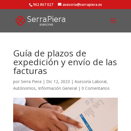
962 867 027
asesoria@serrapiera.es
Guía de plazos de
expedición y envío de las
facturas
por
Serra Piera
|
Dic 12, 2023
|
Asesoría Laboral
,
Autónomos
,
Información General
|
0 Comentarios