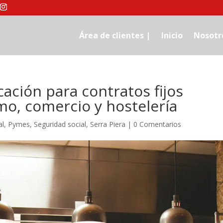
Área de clientes |
Inicio
Nosotr
cación para contratos fijos
mo, comercio y hostelería
al
,
Pymes
,
Seguridad social
,
Serra Piera
|
0 Comentarios