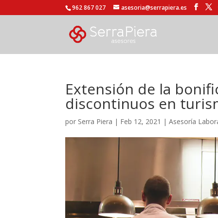
962 867 027
asesoria@serrapiera.es
Extensión de la bonifi
discontinuos en turis
por
Serra Piera
|
Feb 12, 2021
|
Asesoría Labor