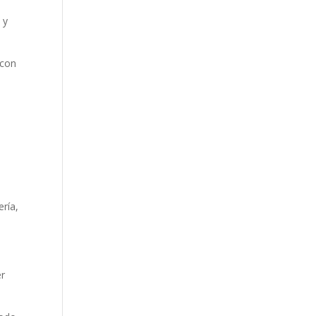
 y
 con
ría,
er