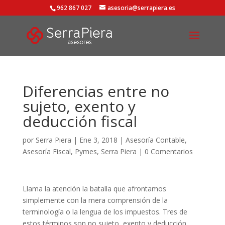
962 867 027
asesoria@serrapiera.es
Diferencias entre no
sujeto, exento y
deducción fiscal
por
Serra Piera
|
Ene 3, 2018
|
Asesoría Contable
,
Asesoría Fiscal
,
Pymes
,
Serra Piera
|
0 Comentarios
Llama la atención la batalla que afrontamos
simplemente con la mera comprensión de la
terminología o la lengua de los impuestos. Tres de
estos términos son no sujeto, exento y deducción