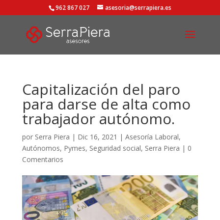
962 867 027
asesoria@serrapiera.es
Capitalización del paro
para darse de alta como
trabajador autónomo.
por
Serra Piera
|
Dic 16, 2021
|
Asesoría Laboral
,
Autónomos
,
Pymes
,
Seguridad social
,
Serra Piera
|
0
Comentarios