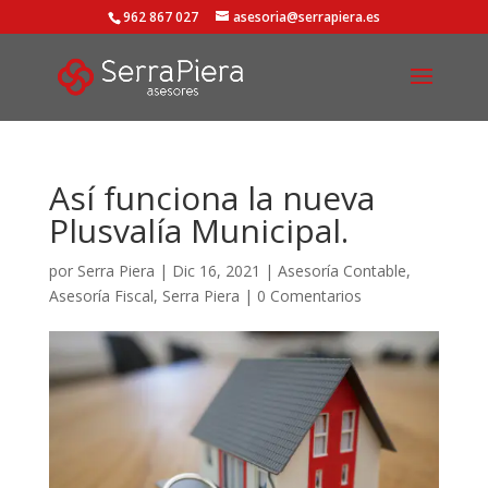
962 867 027
asesoria@serrapiera.es
Así funciona la nueva
Plusvalía Municipal.
por
Serra Piera
|
Dic 16, 2021
|
Asesoría Contable
,
Asesoría Fiscal
,
Serra Piera
|
0 Comentarios