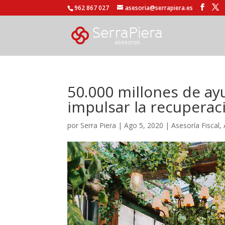
962 867 027
asesoria@serrapiera.es
50.000 millones de ay
impulsar la recuperac
por
Serra Piera
|
Ago 5, 2020
|
Asesoría Fiscal
,