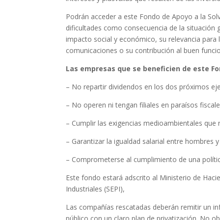
Podrán acceder a este Fondo de Apoyo a la Solv
dificultades como consecuencia de la situación
impacto social y económico, su relevancia para la
comunicaciones o su contribución al buen func
Las empresas que se beneficien de este Fon
– No repartir dividendos en los dos próximos eje
– No operen ni tengan filiales en paraísos fiscale
– Cumplir las exigencias medioambientales que 
– Garantizar la igualdad salarial entre hombres 
– Comprometerse al cumplimiento de una política
Este fondo estará adscrito al Ministerio de Haci
Industriales (SEPI),
Las compañías rescatadas deberán remitir un inf
público con un claro plan de privatización. No ob