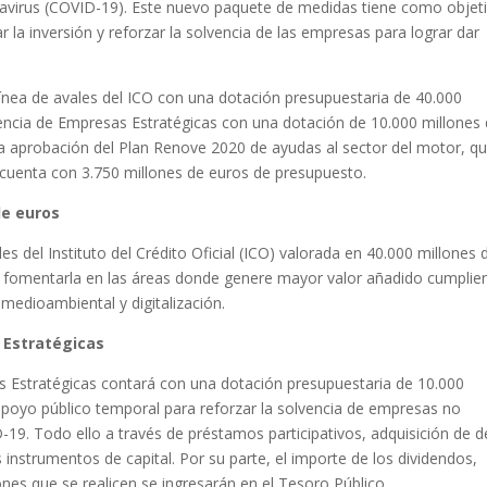
onavirus (COVID-19). Este nuevo paquete de medidas tiene como objet
 la inversión y reforzar la solvencia de las empresas para lograr dar
nea de avales del ICO con una dotación presupuestaria de 40.000
encia de Empresas Estratégicas con una dotación de 10.000 millones
la aprobación del Plan Renove 2020 de ayudas al sector del motor, q
 cuenta con 3.750 millones de euros de presupuesto.
de euros
s del Instituto del Crédito Oficial (ICO) valorada en 40.000 millones 
ra y fomentarla en las áreas donde genere mayor valor añadido cumpli
medioambiental y digitalización.
 Estratégicas
 Estratégicas contará con una dotación presupuestaria de 10.000
apoyo público temporal para reforzar la solvencia de empresas no
-19. Todo ello a través de préstamos participativos, adquisición de 
 instrumentos de capital. Por su parte, el importe de los dividendos,
iones que se realicen se ingresarán en el Tesoro Público.