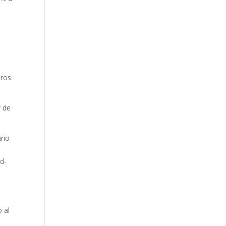
uros
y de
rio
d-
 al