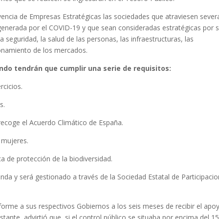
encia de Empresas Estratégicas las sociedades que atraviesen sever
 generada por el COVID-19 y que sean consideradas estratégicas por 
 seguridad, la salud de las personas, las infraestructuras, las
ionamiento de los mercados.
do tendrán que cumplir una serie de requisitos:
rcicios.
s.
recoge el Acuerdo Climático de España.
y mujeres.
 de protección de la biodiversidad.
enda y será gestionado a través de la Sociedad Estatal de Participaci
orme a sus respectivos Gobiernos a los seis meses de recibir el apo
stante, advirtió que, si el control público se situaba por encima del 1