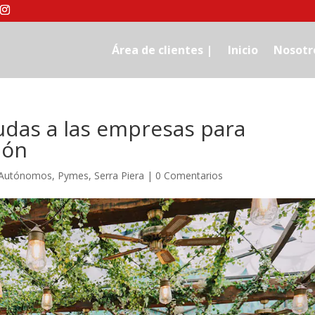
Área de clientes |
Inicio
Nosotr
udas a las empresas para
ión
Autónomos
,
Pymes
,
Serra Piera
|
0 Comentarios