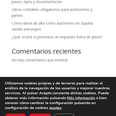
pasos, tipos y documentación
Libros contables obligatorios para autónomos y
pymes
Cómo darse de alta como autónomo en España
siendo extranjero
¿Qué ocurre si presentas un impuesto fuera de plazo?
Comentarios recientes
No hay comentarios que mostrar.
Utilizamos cookies propias y de terceros para realizar el
Aviso legal
Política de privacidad
análisis de la navegación de los usuarios y mejorar nuestros
Política de cookies
Contacto
servicios. Al pulsar Acepto consiente dichas cookies. Puede
obtener más información pulsando
o bien
Más información
conocer cómo cambiar la configuración pulsando en
configuración de cookies
ajustes
.
Serra Piera Asesores - Todos los derechos reservados