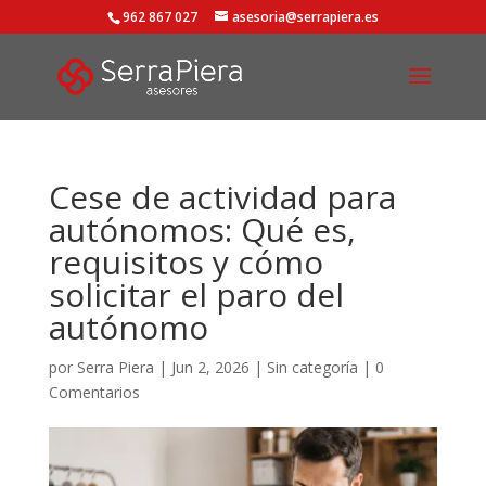
962 867 027
asesoria@serrapiera.es
Cese de actividad para
autónomos: Qué es,
requisitos y cómo
solicitar el paro del
autónomo
por
Serra Piera
|
Jun 2, 2026
|
Sin categoría
|
0
Comentarios