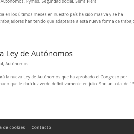
,
Autónomos
,
Pymes
,
Seguridad social
,
Serra Piera
ia en los últimos meses en nuestro país ha sido masiva y se ha
rabajadores han tenido que adaptarse a esta nueva forma de trabaj
va Ley de Autónomos
al
,
Autónomos
lará la nueva Ley de Autónomos que ha aprobado el Congreso por
ado que le dará luz verde definitivamente en julio. Son un total de 1
ca de cookies
Contacto