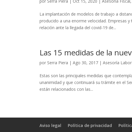
por
Serra Piera
|
Oct 15, 2020
|
Asesoría Fiscal
La implantación de modelos de trabajo a distanc
producido a una enorme velocidad. Empresas y t
relación ante la llegada del covid-19 de...
Las 15 medidas de la nue
por
Serra Piera
|
Ago 30, 2017
|
Asesoría Labor
Estas son las principales medidas que contemp
unanimidad y que continuará su trámite en el Sen
están relacionados con las...
Aviso legal
Política de privacidad
Políti