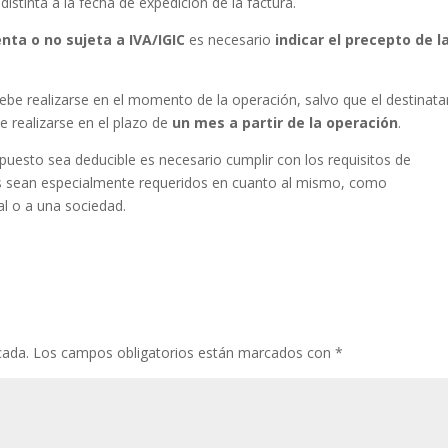
 distinta a la fecha de expedición de la factura.
nta o no sujeta a IVA/IGIC
es necesario
indicar el precepto de l
ebe realizarse en el momento de la operación, salvo que el destinata
 realizarse en el plazo de
un mes a partir de la operación
.
puesto sea deducible es necesario cumplir con los requisitos de
os sean especialmente requeridos en cuanto al mismo, como
al o a una sociedad.
cada.
Los campos obligatorios están marcados con
*