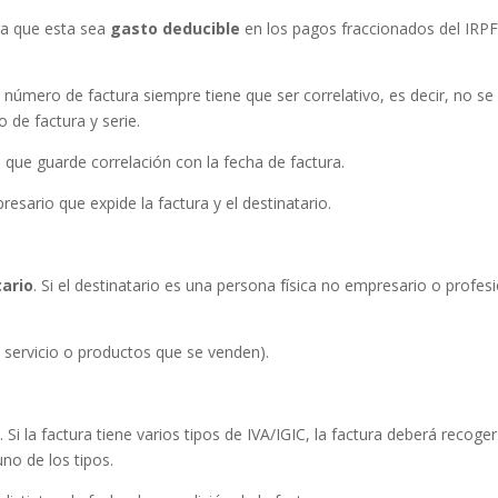
ra que esta sea
gasto deducible
en los pagos fraccionados del IRPF
El número de factura siempre tiene que ser correlativo, es decir, no se
de factura y serie.
que guarde correlación con la fecha de factura.
esario que expide la factura y el destinatario.
tario
. Si el destinatario es una persona física no empresario o profes
 servicio o productos que se venden).
C
. Si la factura tiene varios tipos de IVA/IGIC, la factura deberá recoge
no de los tipos.