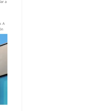
dar a
. A
ón