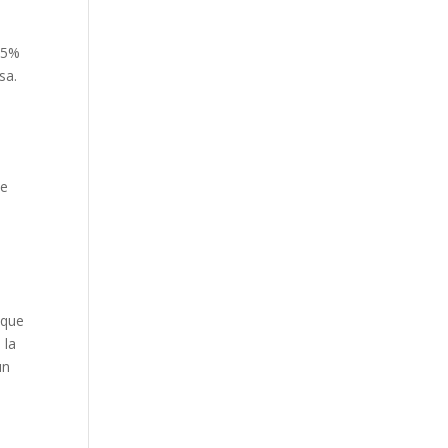
 85%
sa.
de
 que
 la
un