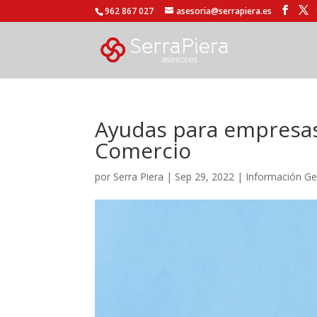
962 867 027
asesoria@serrapiera.es
Ayudas para empresas
Comercio
por
Serra Piera
|
Sep 29, 2022
|
Información Ge