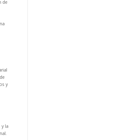
n de
una
rial
 de
os y
y la
nal.