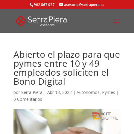
962 867 027
asesoria@serrapiera.es
Abierto el plazo para que
pymes entre 10 y 49
empleados soliciten el
Bono Digital
por
Serra Piera
|
Abr 13, 2022
|
Autónomos
,
Pymes
|
0 Comentarios