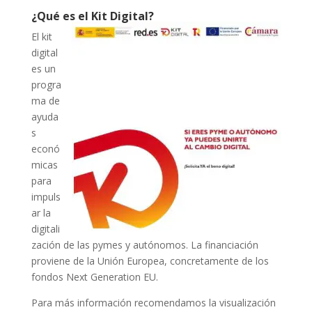
¿Qué es el Kit Digital?
El kit
digital
es un
progra
ma de
ayuda
s
econó
micas
para
impuls
ar la
digitali
zación de las pymes y autónomos. La financiación
proviene de la Unión Europea, concretamente de los
fondos Next Generation EU.
Para más información recomendamos la visualización