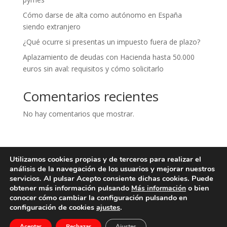
Cómo darse de alta como autónomo en España
siendo extranjero
¿Qué ocurre si presentas un impuesto fuera de plazo?
Aplazamiento de deudas con Hacienda hasta 50.000
euros sin aval: requisitos y cómo solicitarlo
Comentarios recientes
No hay comentarios que mostrar.
Utilizamos cookies propias y de terceros para realizar el
Aviso legal
Política de privacidad
análisis de la navegación de los usuarios y mejorar nuestros
Política de cookies
Contacto
servicios. Al pulsar Acepto consiente dichas cookies. Puede
obtener más información pulsando
o bien
Más información
conocer cómo cambiar la configuración pulsando en
configuración de cookies
ajustes
.
Serra Piera Asesores - Todos los derechos reservados
Aceptar
Rechazar
Ajustes