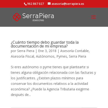
962 867 027
asesoria@serrapiera.es
¿Cuánto tiempo debo guardar toda la
documentación de mi empresa?
por
Serra Piera
|
Ene 3, 2018
|
Asesoría Contable
,
Asesoría Fiscal
,
Autónomos
,
Pymes
,
Serra Piera
Si eres autónomo o pyme tienes que plantearte si
tienes alguna obligación relacionada con las facturas y
los justificantes. ¿Existen plazos mínimos para
conservar los documentos relativos a la actividad
económica? ¿Puede la Agencia Tributaria exigirme
después de...