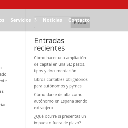
os
Servicios
Noticias
Contacto
Buscar
Entradas
recientes
Cómo hacer una ampliación
de capital en una SL: pasos,
a
tipos y documentación
gado
Libros contables obligatorios
ente.
para autónomos y pymes
es
Cómo darse de alta como
autónomo en España siendo
rían
extranjero
¿Qué ocurre si presentas un
impuesto fuera de plazo?