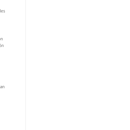
les
on
ión
tan