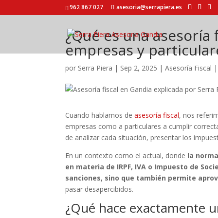
962 867 027
asesoria@serrapiera.es
¿Qué es una asesoría f
empresas y particular
por
Serra Piera
|
Sep 2, 2025
|
Asesoría Fiscal
Cuando hablamos de
asesoría fiscal
, nos referi
empresas como a particulares a cumplir correcta
de analizar cada situación, presentar los impuest
En un contexto como el actual, donde
la norma
en materia de IRPF, IVA o Impuesto de Soc
sanciones, sino que también permite aprov
pasar desapercibidos.
¿Qué hace exactamente un 