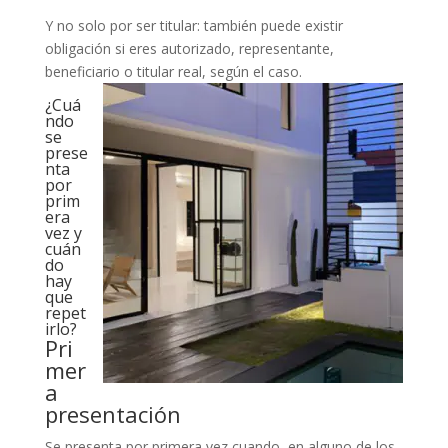
Y no solo por ser titular: también puede existir
obligación si eres autorizado, representante,
beneficiario o titular real, según el caso.
¿Cuá
ndo
se
prese
nta
por
prim
era
vez y
cuán
do
hay
que
repet
irlo?
Pri
mer
a
presentación
Se presenta por primera vez cuando, en alguno de los