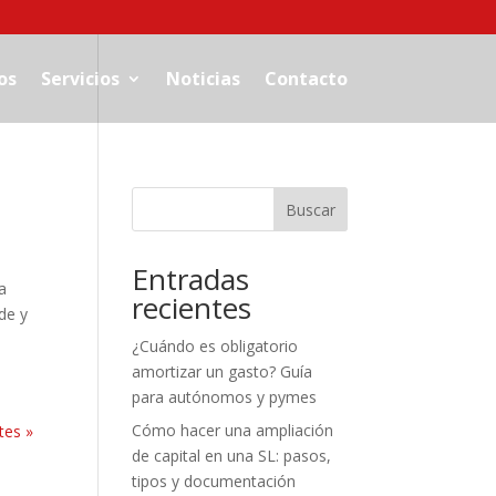
os
Servicios
Noticias
Contacto
Buscar
Entradas
a
recientes
de y
¿Cuándo es obligatorio
amortizar un gasto? Guía
para autónomos y pymes
Cómo hacer una ampliación
tes »
de capital en una SL: pasos,
tipos y documentación