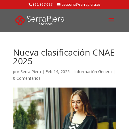
962 867 027
asesoria@serrapiera.es
Nueva clasificación CNAE
2025
por
Serra Piera
|
Feb 14, 2025
|
Información General
|
0 Comentarios