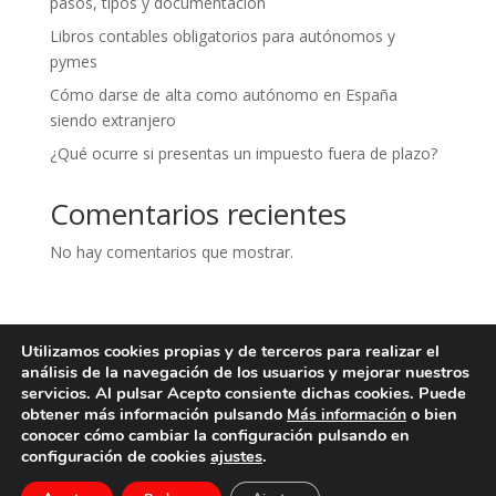
pasos, tipos y documentación
Libros contables obligatorios para autónomos y
pymes
Cómo darse de alta como autónomo en España
siendo extranjero
¿Qué ocurre si presentas un impuesto fuera de plazo?
Comentarios recientes
No hay comentarios que mostrar.
Utilizamos cookies propias y de terceros para realizar el
Aviso legal
Política de privacidad
análisis de la navegación de los usuarios y mejorar nuestros
Política de cookies
Contacto
servicios. Al pulsar Acepto consiente dichas cookies. Puede
obtener más información pulsando
o bien
Más información
conocer cómo cambiar la configuración pulsando en
configuración de cookies
ajustes
.
Serra Piera Asesores - Todos los derechos reservados