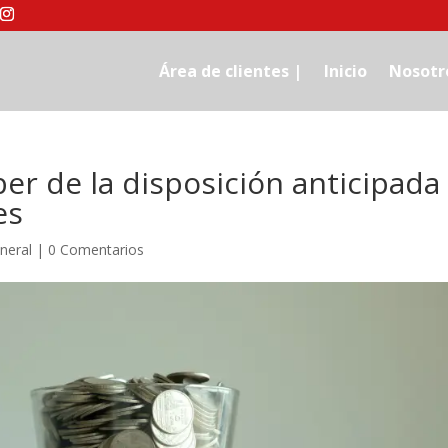
Área de clientes |
Inicio
Nosotr
er de la disposición anticipada
es
neral
|
0 Comentarios