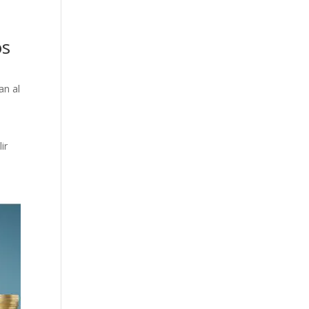
os
an al
ir