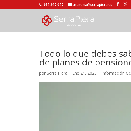
962 867 027
asesoria@serrapiera.es
Todo lo que debes sab
de planes de pension
por
Serra Piera
|
Ene 21, 2025
|
Información Ge