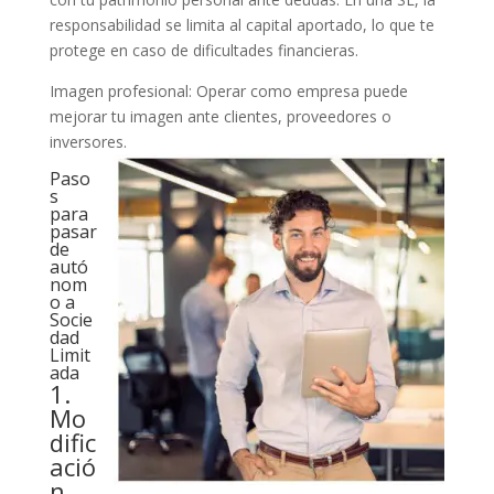
responsabilidad se limita al capital aportado, lo que te
protege en caso de dificultades financieras.
Imagen profesional: Operar como empresa puede
mejorar tu imagen ante clientes, proveedores o
inversores.
Paso
s
para
pasar
de
autó
nom
o a
Socie
dad
Limit
ada
1.
Mo
dific
ació
n