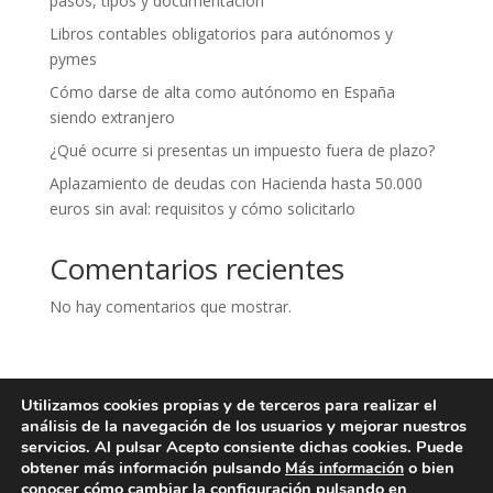
pasos, tipos y documentación
Libros contables obligatorios para autónomos y
pymes
Cómo darse de alta como autónomo en España
siendo extranjero
¿Qué ocurre si presentas un impuesto fuera de plazo?
Aplazamiento de deudas con Hacienda hasta 50.000
euros sin aval: requisitos y cómo solicitarlo
Comentarios recientes
No hay comentarios que mostrar.
Utilizamos cookies propias y de terceros para realizar el
Aviso legal
Política de privacidad
análisis de la navegación de los usuarios y mejorar nuestros
Política de cookies
Contacto
servicios. Al pulsar Acepto consiente dichas cookies. Puede
obtener más información pulsando
o bien
Más información
conocer cómo cambiar la configuración pulsando en